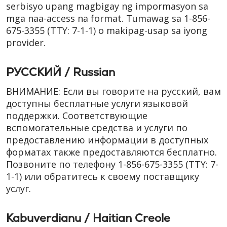
serbisyo upang magbigay ng impormasyon sa
mga naa-access na format. Tumawag sa
1-856-
675-3355
(TTY: 7-1-1)
o makipag-usap sa iyong
provider.
РУССКИЙ / Russian
ВНИМАНИЕ: Если вы говорите на русский, вам
доступны бесплатные услуги языковой
поддержки. Соответствующие
вспомогательные средства и услуги по
предоставлению информации в доступных
форматах также предоставляются бесплатно.
Позвоните по телефону
1-856-675-3355
(TTY: 7-
1-1)
или обратитесь к своему поставщику
услуг.
Kabuverdianu / Haitian Creole