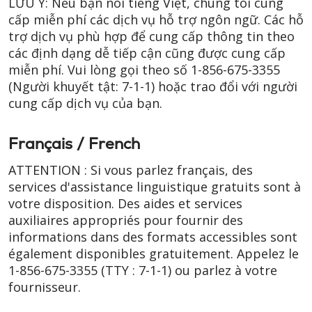
LƯU Ý: Nếu bạn nói tiếng Việt, chúng tôi cung
cấp miễn phí các dịch vụ hỗ trợ ngôn ngữ. Các hỗ
trợ dịch vụ phù hợp để cung cấp thông tin theo
các định dạng dễ tiếp cận cũng được cung cấp
miễn phí. Vui lòng gọi theo số
1-856-675-3355
(Người khuyết tật: 7-1-1)
hoặc trao đổi với người
cung cấp dịch vụ của bạn.
Français / French
ATTENTION : Si vous parlez français, des
services d'assistance linguistique gratuits sont à
votre disposition. Des aides et services
auxiliaires appropriés pour fournir des
informations dans des formats accessibles sont
également disponibles gratuitement. Appelez le
1-856-675-3355
(TTY : 7-1-1)
ou parlez à votre
fournisseur.