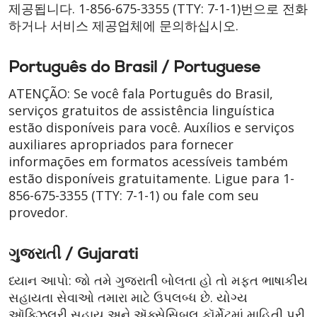
제공됩니다.
1-856-675-3355
(TTY: 7-1-1)
번으로 전화
하거나 서비스 제공업체에 문의하십시오.
Português do Brasil / Portuguese
ATENÇÃO: Se você fala Português do Brasil,
serviços gratuitos de assistência linguística
estão disponíveis para você. Auxílios e serviços
auxiliares apropriados para fornecer
informações em formatos acessíveis também
estão disponíveis gratuitamente. Ligue para
1-
856-675-3355
(TTY: 7-1-1)
ou fale com seu
provedor.
ગુજરાતી / Gujarati
ધ્યાન આપો: જો તમે ગુજરાતી બોલતા હો તો મફત ભાષાકીય
સહાયતા સેવાઓ તમારા માટે ઉપલબ્ધ છે. યોગ્ય
ઑક્ઝિલરી સહાય અને ઍક્સેસિબલ ફૉર્મેટમાં માહિતી પૂરી