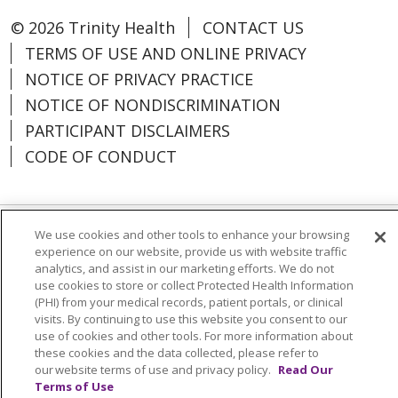
© 2026 Trinity Health
CONTACT US
TERMS OF USE AND ONLINE PRIVACY
NOTICE OF PRIVACY PRACTICE
NOTICE OF NONDISCRIMINATION
PARTICIPANT DISCLAIMERS
CODE OF CONDUCT
We use cookies and other tools to enhance your browsing
Language Assistance:
English
Español
experience on our website, provide us with website traffic
analytics, and assist in our marketing efforts. We do not
中文
한국어
Português do Brasil
ગુજરાતી
use cookies to store or collect Protected Health Information
(PHI) from your medical records, patient portals, or clinical
POLSKI
Italiano
العربية
Tagalog
visits. By continuing to use this website you consent to our
РУССКИЙ
Kabuverdianu
हिंदी
Việt
use of cookies and other tools. For more information about
these cookies and the data collected, please refer to
Français
اردو
our website terms of use and privacy policy.
Read Our
Terms of Use