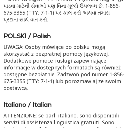
પાડવા માટેની સેવાઓ પણ વિના મૂલ્યે ઉપલબ્ધ છે.
1-856-
675-3355
(TTY: 7-1-1)
પર કૉલ કરો અથવા તમારા
પ્રદાતા સાથે વાત કરો.
POLSKI / Polish
UWAGA: Osoby mówiące po polsku mogą
skorzystać z bezpłatnej pomocy językowej.
Dodatkowe pomoce i usługi zapewniające
informacje w dostępnych formatach są również
dostępne bezpłatnie. Zadzwoń pod numer
1-856-
675-3355
(TTY: 7-1-1)
lub porozmawiaj ze swoim
dostawcą.
Italiano / Italian
ATTENZIONE: se parli italiano, sono disponibili
servizi di assistenza linguistica gratuiti. Sono