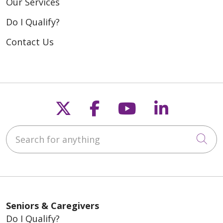
Our Services
Do I Qualify?
Contact Us
Follow us on X
Follow us on Fac
Follow us on
Follow u
Search for anything
Cli
Seniors & Caregivers
Do I Qualify?