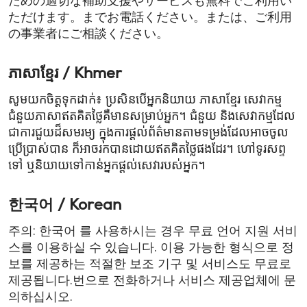
ための適切な補助支援やサービスも無料でご利用い
ただけます。までお電話ください。または、ご利用
の事業者にご相談ください。
ភាសាខ្មែរ / Khmer
សូមយកចិត្តទុកដាក់៖ ប្រសិនបើអ្នកនិយាយ ភាសាខ្មែរ សេវាកម្ម
ជំនួយភាសា​ឥតគិតថ្លៃគឺមានសម្រាប់អ្នក។ ជំនួយ និងសេវាកម្មដែល
ជាការជួយដ៏សមរម្យ ក្នុងការផ្តល់ព័ត៌មានតាមទម្រង់ដែលអាចចូល
ប្រើប្រាស់បាន ក៏អាចរកបាន​ដោយឥតគិតថ្លៃផងដែរ។ ហៅទូរសព្ទ
ទៅ ឬនិយាយទៅកាន់អ្នកផ្តល់សេវារបស់អ្នក។
한국어 / Korean
주의: 한국어 를 사용하시는 경우 무료 언어 지원 서비
스를 이용하실 수 있습니다. 이용 가능한 형식으로 정
보를 제공하는 적절한 보조 기구 및 서비스도 무료로
제공됩니다.번으로 전화하거나 서비스 제공업체에 문
의하십시오.