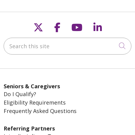
Follow us on X
Follow us on Fac
Follow us on
Follow u
Search this site
Cli
Seniors & Caregivers
Do I Qualify?
Eligibility Requirements
Frequently Asked Questions
Referring Partners