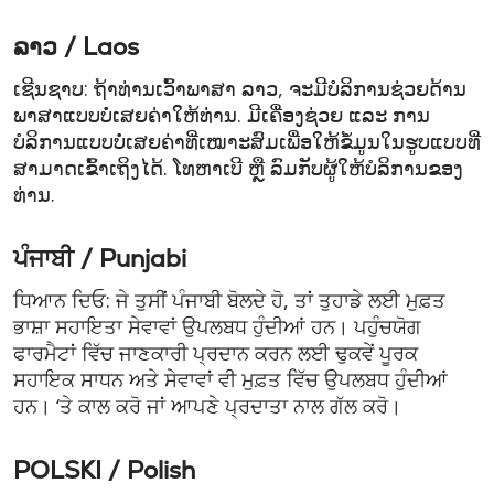
ລາວ / Laos
ເຊີນຊາບ: ຖ້າທ່ານເວົ້າພາສາ ລາວ, ຈະມີບໍລິການຊ່ວຍດ້ານ
ພາສາແບບບໍ່ເສຍຄ່າໃຫ້ທ່ານ. ມີເຄື່ອງຊ່ວຍ ແລະ ການ
ບໍລິການແບບບໍ່ເສຍຄ່າທີ່ເໝາະສົມເພື່ອໃຫ້ຂໍ້ມູນໃນຮູບແບບທີ່
ສາມາດເຂົ້າເຖິງໄດ້. ໂທຫາເບີ ຫຼື ລົມກັບຜູ້ໃຫ້ບໍລິການຂອງ
ທ່ານ.
ਪੰਜਾਬੀ / Punjabi
ਧਿਆਨ ਦਿਓ: ਜੇ ਤੁਸੀਂ ਪੰਜਾਬੀ ਬੋਲਦੇ ਹੋ, ਤਾਂ ਤੁਹਾਡੇ ਲਈ ਮੁਫ਼ਤ
ਭਾਸ਼ਾ ਸਹਾਇਤਾ ਸੇਵਾਵਾਂ ਉਪਲਬਧ ਹੁੰਦੀਆਂ ਹਨ। ਪਹੁੰਚਯੋਗ
ਫਾਰਮੈਟਾਂ ਵਿੱਚ ਜਾਣਕਾਰੀ ਪ੍ਰਦਾਨ ਕਰਨ ਲਈ ਢੁਕਵੇਂ ਪੂਰਕ
ਸਹਾਇਕ ਸਾਧਨ ਅਤੇ ਸੇਵਾਵਾਂ ਵੀ ਮੁਫ਼ਤ ਵਿੱਚ ਉਪਲਬਧ ਹੁੰਦੀਆਂ
ਹਨ। ‘ਤੇ ਕਾਲ ਕਰੋ ਜਾਂ ਆਪਣੇ ਪ੍ਰਦਾਤਾ ਨਾਲ ਗੱਲ ਕਰੋ।
POLSKI / Polish