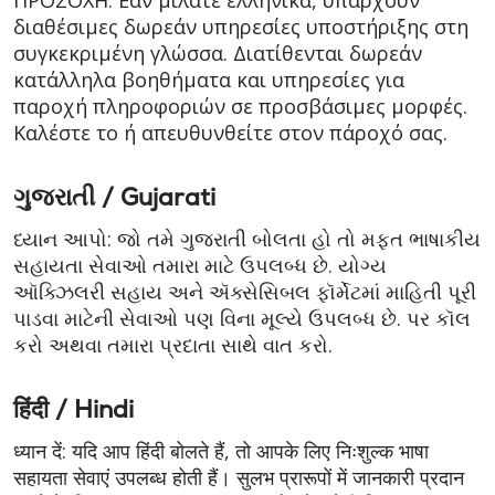
ΠΡΟΣΟΧΗ: Εάν μιλάτε ελληνικά, υπάρχουν
διαθέσιμες δωρεάν υπηρεσίες υποστήριξης στη
συγκεκριμένη γλώσσα. Διατίθενται δωρεάν
κατάλληλα βοηθήματα και υπηρεσίες για
παροχή πληροφοριών σε προσβάσιμες μορφές.
Καλέστε το ή απευθυνθείτε στον πάροχό σας.
ગુજરાતી / Gujarati
ધ્યાન આપો: જો તમે ગુજરાતી બોલતા હો તો મફત ભાષાકીય
સહાયતા સેવાઓ તમારા માટે ઉપલબ્ધ છે. યોગ્ય
ઑક્ઝિલરી સહાય અને ઍક્સેસિબલ ફૉર્મેટમાં માહિતી પૂરી
પાડવા માટેની સેવાઓ પણ વિના મૂલ્યે ઉપલબ્ધ છે. પર કૉલ
કરો અથવા તમારા પ્રદાતા સાથે વાત કરો.
हिंदी / Hindi
ध्यान दें: यदि आप हिंदी बोलते हैं, तो आपके लिए निःशुल्क भाषा
सहायता सेवाएं उपलब्ध होती हैं। सुलभ प्रारूपों में जानकारी प्रदान