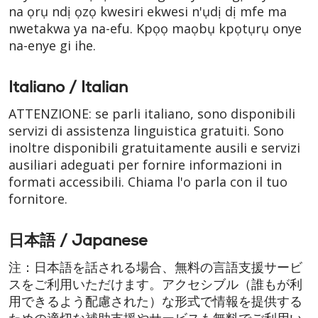
na ọrụ ndị ọzọ kwesiri ekwesi n'ụdị dị mfe ma
nwetakwa ya na-efu. Kpọọ maọbụ kpọtụrụ onye
na-enye gi ihe.
Italiano / Italian
ATTENZIONE: se parli italiano, sono disponibili
servizi di assistenza linguistica gratuiti. Sono
inoltre disponibili gratuitamente ausili e servizi
ausiliari adeguati per fornire informazioni in
formati accessibili. Chiama l'o parla con il tuo
fornitore.
日本語 / Japanese
注：日本語を話される場合、無料の言語支援サービ
スをご利用いただけます。アクセシブル（誰もが利
用できるよう配慮された）な形式で情報を提供する