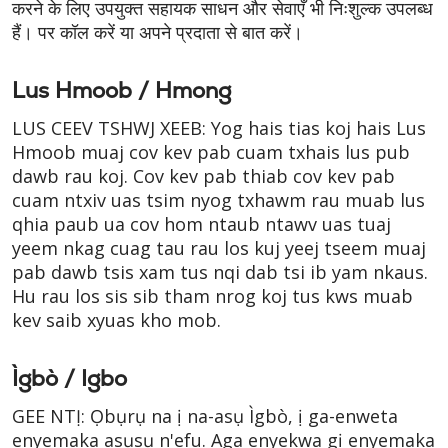
करने के लिए उपयुक्त सहायक साधन और सेवाएँ भी निःशुल्क उपलब्ध
हैं। पर कॉल करें या अपने प्रदाता से बात करें।
Lus Hmoob / Hmong
LUS CEEV TSHWJ XEEB: Yog hais tias koj hais Lus
Hmoob muaj cov kev pab cuam txhais lus pub
dawb rau koj. Cov kev pab thiab cov kev pab
cuam ntxiv uas tsim nyog txhawm rau muab lus
qhia paub ua cov hom ntaub ntawv uas tuaj
yeem nkag cuag tau rau los kuj yeej tseem muaj
pab dawb tsis xam tus nqi dab tsi ib yam nkaus.
Hu rau los sis sib tham nrog koj tus kws muab
kev saib xyuas kho mob.
Ìgbò / Igbo
GEE NTỊ: Ọbụrụ na ị na-asụ Ìgbò, ị ga-enweta
enyemaka asụsụ n'efu. Aga enyekwa gị enyemaka