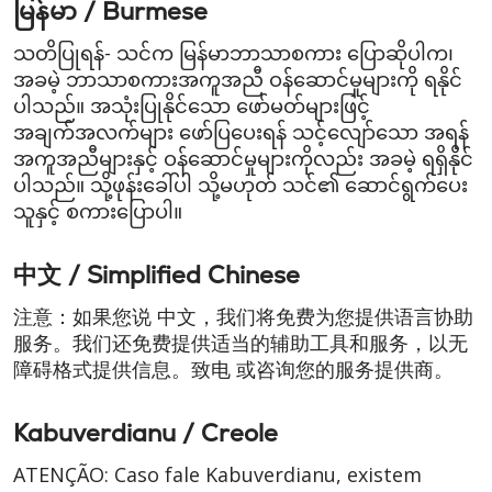
မြန်မာ / Burmese
သတိပြုရန်- သင်က မြန်မာဘာသာစကား ပြောဆိုပါက၊
အခမဲ့ ဘာသာစကားအကူအညီ ဝန်ဆောင်မှုများကို ရနိုင်
ပါသည်။ အသုံးပြုနိုင်သော ဖော်မတ်များဖြင့်
အချက်အလက်များ ဖော်ပြပေးရန် သင့်လျော်သော အရန်
အကူအညီများနှင့် ဝန်ဆောင်မှုများကိုလည်း အခမဲ့ ရရှိနိုင်
ပါသည်။ သို့ဖုန်းခေါ်ပါ သို့မဟုတ် သင်၏ ဆောင်ရွက်ပေး
သူနှင့် စကားပြောပါ။
中文 / Simplified Chinese
注意：如果您说 中文，我们将免费为您提供语言协助
服务。我们还免费提供适当的辅助工具和服务，以无
障碍格式提供信息。致电 或咨询您的服务提供商。
Kabuverdianu / Creole
ATENÇÃO: Caso fale Kabuverdianu, existem