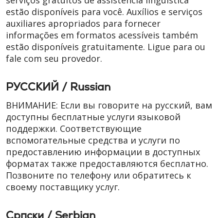
serviços gratuitos de assistência linguística
estão disponíveis para você. Auxílios e serviços
auxiliares apropriados para fornecer
informações em formatos acessíveis também
estão disponíveis gratuitamente. Ligue para ou
fale com seu provedor.
РУССКИЙ / Russian
ВНИМАНИЕ: Если вы говорите на русский, вам
доступны бесплатные услуги языковой
поддержки. Соответствующие
вспомогательные средства и услуги по
предоставлению информации в доступных
форматах также предоставляются бесплатно.
Позвоните по телефону или обратитесь к
своему поставщику услуг.
Cрпски / Serbian