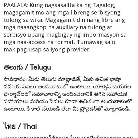
PAALALA: Kung nagsasalita ka ng Tagalog,
magagamit mo ang mga libreng serbisyong
tulong sa wika. Magagamit din nang libre ang
mga naaangkop na auxiliary na tulong at
serbisyo upang magbigay ng impormasyon sa
mga naa-access na format. Tumawag sa o
makipag-usap sa iyong provider.
తెలుగు / Telugu
సావధానం: మీరు తెలుగు మాట్లాడితే, మీకు ఉచిత భాషా
సహాయ సేవలు అందుబాటులో ఉంటాయి. యాక్సెస్ చేయగల
ఫార్మాట్‌లలో సమాచారాన్ని అందించడానికి తగిన సహాయక
సహాయాలు మరియు సేవలు కూడా ఉచితంగా అందుబాటులో
ఉంటాయి. కి కాల్ చేయండి లేదా మీ ప్రొవైడర్‌తో మాట్లాడండి.
ไทย / Thai