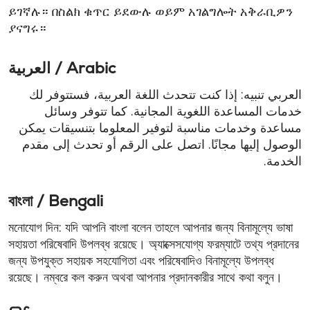
ይገኛሉ። በስልክ ቁጥር ይደውሉ ወይም አገልግሎት አቅራቢዎን
ያናግሩ።
العربية / Arabic
العربي تنبيه: إذا كنت تتحدث اللغة العربية، فستتوفر لك
خدمات المساعدة اللغوية المجانية. كما تتوفر وسائل
مساعدة وخدمات مناسبة لتوفير المعلوما بتنسيقات يمكن
الوصول إليها مجانًا. اتصل على الرقم أو تحدث إلى مقدم
الخدمة.
বাংলা / Bengali
মনোযোগ দিন: যদি আপনি বাংলা বলেন তাহলে আপনার জন্য বিনামূল্যে ভাষা
সহায়তা পরিষেবাদি উপলব্ধ রয়েছে। অ্যাক্সেসযোগ্য ফরম্যাটে তথ্য প্রদানের
জন্য উপযুক্ত সহায়ক সহযোগিতা এবং পরিষেবাদিও বিনামূল্যে উপলব্ধ
রয়েছে। নম্বরে কল করুন অথবা আপনার প্রদানকারীর সাথে কথা বলুন।