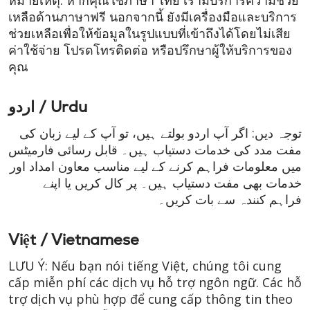
หมายเหตุ: หากคุณใช้ภาษา ไทย เรามีบริการความช่วย
เหลือด้านภาษาฟรี นอกจากนี้ ยังมีเครื่องมือและบริการ
ช่วยเหลือเพื่อให้ข้อมูลในรูปแบบที่เข้าถึงได้โดยไม่เสีย
ค่าใช้จ่าย โปรดโทรติดต่อ หรือปรึกษาผู้ให้บริการของ
คุณ
اردو / Urdu
توجہ دیں: اگر آپ اردو بولتے ہیں، تو آپ کے لیے زبان کی
مفت مدد کی خدمات دستیاب ہیں۔ قابل رسائی فارمیٹس
میں معلومات فراہم کرنے کے لیے مناسب معاون امداد اور
خدمات بھی مفت دستیاب ہیں۔ پر کال کریں یا اپنے
فراہم کنندہ سے بات کریں۔
Việt / Vietnamese
LƯU Ý: Nếu bạn nói tiếng Việt, chúng tôi cung
cấp miễn phí các dịch vụ hỗ trợ ngôn ngữ. Các hỗ
trợ dịch vụ phù hợp để cung cấp thông tin theo