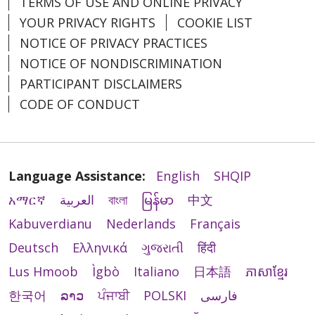
TERMS OF USE AND ONLINE PRIVACY
YOUR PRIVACY RIGHTS
COOKIE LIST
NOTICE OF PRIVACY PRACTICES
NOTICE OF NONDISCRIMINATION
PARTICIPANT DISCLAIMERS
CODE OF CONDUCT
Language Assistance:
English
SHQIP
አማርኛ
العربية
বাংলা
မြန်မာ
中文
Kabuverdianu
Nederlands
Français
Deutsch
Ελληνικά
ગુજરાતી
हिंदी
Lus Hmoob
Ìgbò
Italiano
日本語
ភាសាខ្មែរ
한국어
ລາວ
ਪੰਜਾਬੀ
POLSKI
فارسی