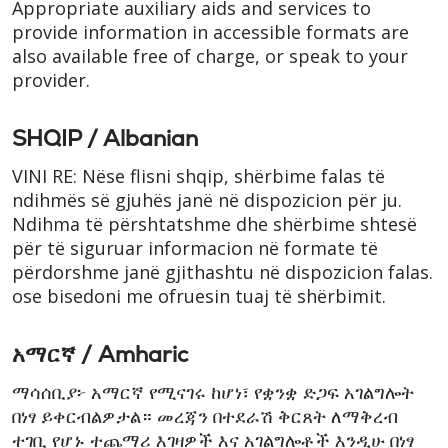
Appropriate auxiliary aids and services to
provide information in accessible formats are
also available free of charge, or speak to your
provider.
SHQIP / Albanian
VINI RE: Nëse flisni shqip, shërbime falas të
ndihmës së gjuhës janë në dispozicion për ju.
Ndihma të përshtatshme dhe shërbime shtesë
për të siguruar informacion në formate të
përdorshme janë gjithashtu në dispozicion falas.
ose bisedoni me ofruesin tuaj të shërbimit.
አማርኛ / Amharic
ማሳሰቢያ፦ አማርኛ የሚናገሩ ከሆነ፣ የቋንቋ ድጋፍ አገልግሎት
በነፃ ይቀርብልዎታል። መረጃን በተደራሽ ቅርጸት ለማቅረብ
ተገቢ የሆኑ ተጨማሪ እገዛዎች እና አገልግሎቶች እንዲሁ በነፃ