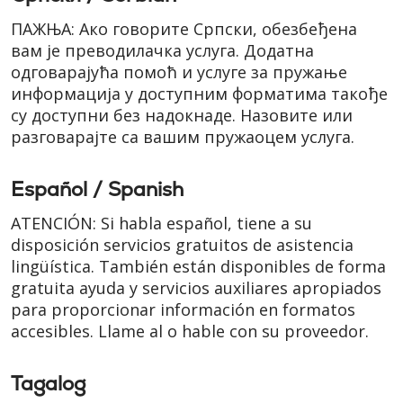
ПАЖЊА: Ако говорите Cрпски, обезбеђена
вам је преводилачка услуга. Додатна
одговарајућа помоћ и услуге за пружање
информација у доступним форматима такође
су доступни без надокнаде. Назовите или
разговарајте са вашим пружаоцем услуга.
Español / Spanish
ATENCIÓN: Si habla español, tiene a su
disposición servicios gratuitos de asistencia
lingüística. También están disponibles de forma
gratuita ayuda y servicios auxiliares apropiados
para proporcionar información en formatos
accesibles. Llame al o hable con su proveedor.
Tagalog